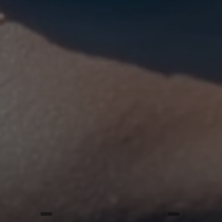
Get
Siziling
ho